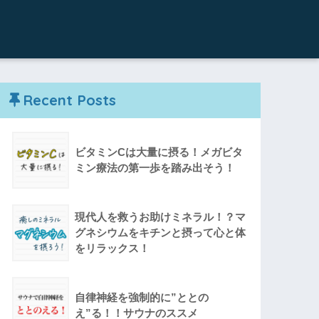
Recent Posts
ビタミンCは大量に摂る！メガビタ
ミン療法の第一歩を踏み出そう！
現代人を救うお助けミネラル！？マ
グネシウムをキチンと摂って心と体
をリラックス！
自律神経を強制的に”ととの
え”る！！サウナのススメ