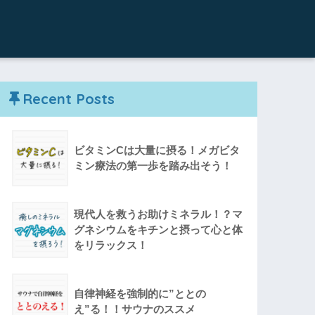
Recent Posts
ビタミンCは大量に摂る！メガビタ
ミン療法の第一歩を踏み出そう！
現代人を救うお助けミネラル！？マ
グネシウムをキチンと摂って心と体
をリラックス！
自律神経を強制的に”ととの
え”る！！サウナのススメ